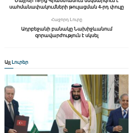
Մայիսի 18-ից Վրաստանում մեկնարկում է
սահմանափակումների թուլացման 4-րդ փուլը
Հաջորդ Lուրը
Ադրբեջանի բանակը Նախիջևանում
զորավարժություն է սկսել
Այլ
Լուրեր