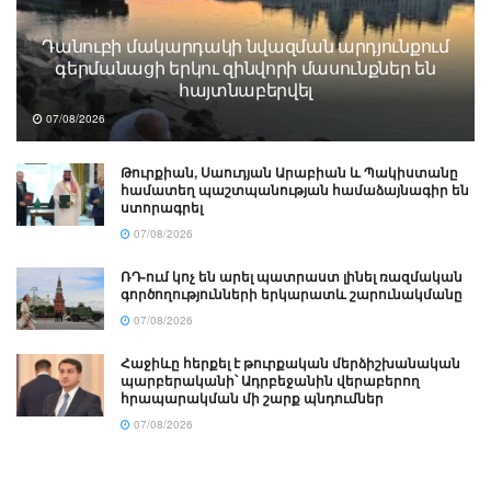
Դանուբի մակարդակի նվազման արդյունքում
գերմանացի երկու զինվորի մասունքներ են
հայտնաբերվել
07/08/2026
Թուրքիան, Սաուդյան Արաբիան և Պակիստանը
համատեղ պաշտպանության համաձայնագիր են
ստորագրել
07/08/2026
ՌԴ-ում կոչ են արել պատրաստ լինել ռազմական
գործողությունների երկարատև շարունակմանը
07/08/2026
Հաջիևը հերքել է թուրքական մերձիշխանական
պարբերականի՝ Ադրբեջանին վերաբերող
հրապարակման մի շարք պնդումներ
07/08/2026