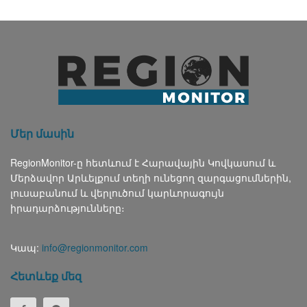
Մեր մասին
RegionMonitor-ը հետևում է Հարավային Կովկասում և
Մերձավոր Արևելքում տեղի ունեցող զարգացումներին,
լուսաբանում և վերլուծում կարևորագույն
իրադարձությունները։
Կապ:
info@regionmonitor.com
Հետևեք մեզ