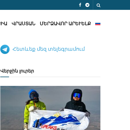
ՔԻԱ
ՎՐԱՍՏԱՆ
ՄԵՐՁԱՎՈՐ ԱՐԵՒԵԼՔ
Հետևեք մեզ տելեգրամում
Վերջին լուրեր