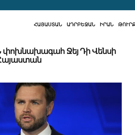
ՀԱՅԱՍՏԱՆ
ԱԴՐԲԵՋԱՆ
ԻՐԱՆ
ԹՈՒՐ
 փոխնախագահ Ջեյ Դի Վենսի
 Հայաստան