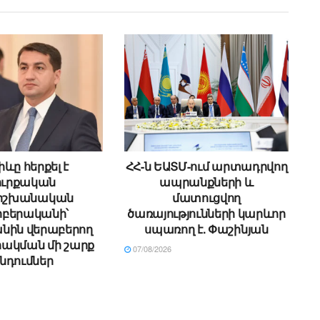
ևը հերքել է
ՀՀ-ն ԵԱՏՄ-ում արտադրվող
ուրքական
ապրանքների և
ձիշխանական
մատուցվող
բերականի՝
ծառայությունների կարևոր
նին վերաբերող
սպառող է. Փաշինյան
ակման մի շարք
07/08/2026
նդումներ