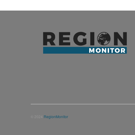
© 2024
RegionMonitor