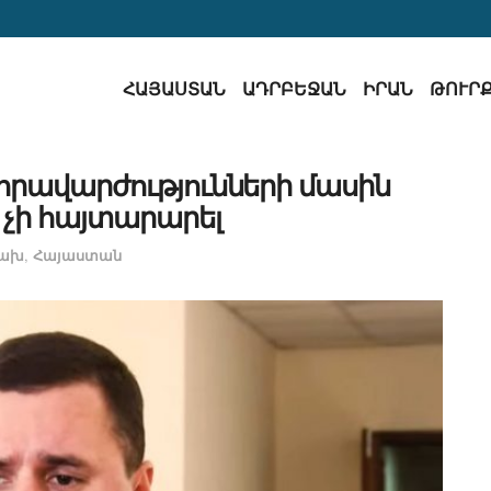
ՀԱՅԱՍՏԱՆ
ԱԴՐԲԵՋԱՆ
ԻՐԱՆ
ԹՈՒՐ
որավարժությունների մասին
չի հայտարարել
ցախ
,
Հայաստան