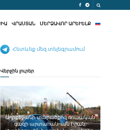
ՔԻԱ
ՎՐԱՍՏԱՆ
ՄԵՐՁԱՎՈՐ ԱՐԵՒԵԼՔ
Հետևեք մեզ տելեգրամում
Վերջին լուրեր
Ադրբեջանի տարածքով ռուսական
գազի արտահանումն Իրան.