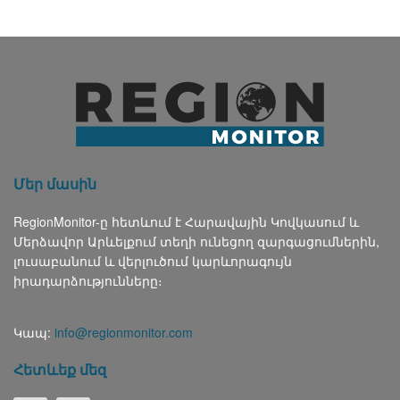
Մեր մասին
RegionMonitor-ը հետևում է Հարավային Կովկասում և
Մերձավոր Արևելքում տեղի ունեցող զարգացումներին,
լուսաբանում և վերլուծում կարևորագույն
իրադարձությունները։
Կապ:
info@regionmonitor.com
Հետևեք մեզ