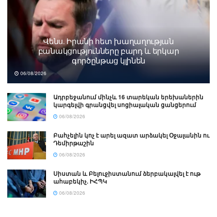
Վենս․ Իրանի հետ խաղաղության
բանակցությունները բարդ և երկար
գործընթաց կլինեն
06/08/2026
Ադրբեջանում մինչև 16 տարեկան երեխաներին
կարգելվի գրանցվել սոցիալական ցանցերում
06/08/2026
Բահչելին կոչ է արել ազատ արձակել Օջալանին ու
Դեմիրթաշին
06/08/2026
Սիստան և Բելուջիստանում ձերբակալվել է ութ
ահաբեկիչ. ԻՀՊԿ
06/08/2026