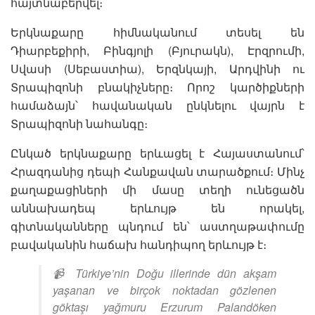
հայտնաբերվել։
Երկնաքարը հիմնականում տեսել են
Դիարբեքիրի, Բինգյոլի (Բյուրակն), Էրզրումի,
Սվասի (Սեբաստիա), Երզնկայի, Արդվինի ու
Տրապիզոնի բնակիչները։ Որոշ կարծիքների
համաձայն՝ հավանական ընկնելու վայրն է
Տրապիզոնի նահանգը։
Ընկած երկնաքարը երևացել է Հայաստանում՝
Հրազդանից դեպի Հանքավան տարածքում։ Մինչ
քաղաքացիների մի մասը տեղի ունեցածն
աննախադեպ երևույթ են որակել,
գիտնականները պնդում են՝ աստղաթափումը
բավականին հաճախ հանդիպող երևույթ է։
📹 Türkiye’nin Doğu illerinde dün akşam
yaşanan ve birçok noktadan gözlenen
göktaşı yağmuru Erzurum Palandöken