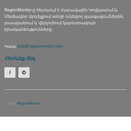
RegionMonitor-ը հետևում է Հարավային Կովկասում և
Մերձավոր Արևելքում տեղի ունեցող զարգացումներին,
լուսաբանում և վերլուծում կարևորագույն
իրադարձությունները։
Կապ:
info@regionmonitor.com
Հետևեք մեզ
© 2024
RegionMonitor
Русский
(
Russian
)