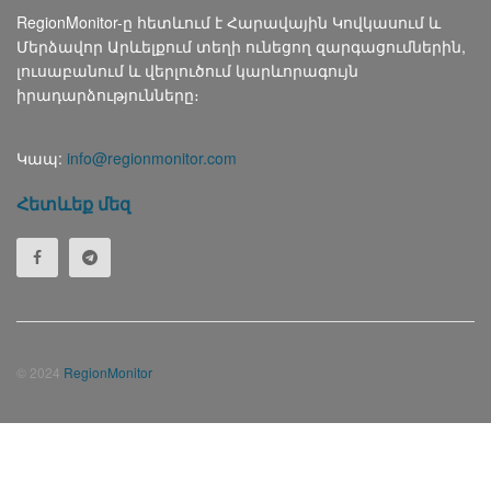
RegionMonitor-ը հետևում է Հարավային Կովկասում և
Մերձավոր Արևելքում տեղի ունեցող զարգացումներին,
լուսաբանում և վերլուծում կարևորագույն
իրադարձությունները։
Կապ:
info@regionmonitor.com
Հետևեք մեզ
© 2024
RegionMonitor
Русский
(
Russian
)