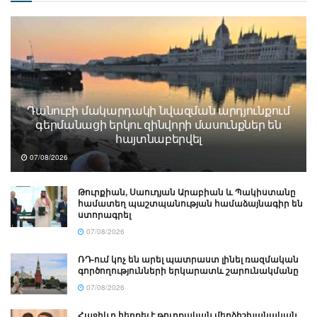
Դանուբի մակարդակի նվազման արդյունքում
գերմանացի երկու զինվորի մասունքներ են
հայտնաբերվել
07/08/2026
Թուրքիան, Սաուդյան Արաբիան և Պակիստանը
համատեղ պաշտպանության համաձայնագիր են
ստորագրել
07/08/2026
ՌԴ-ում կոչ են արել պատրաստ լինել ռազմական
գործողությունների երկարատև շարունակմանը
07/08/2026
Հաջիևը հերքել է թուրքական մերձիշխանական