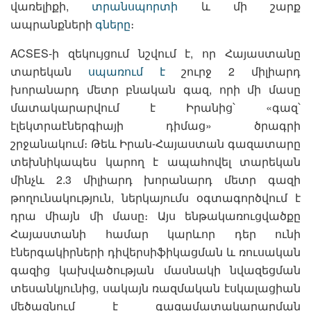
վառելիքի,
տրանսպորտի
և մի շարք
ապրանքների
գները
։
ACSES-ի զեկույցում նշվում է, որ Հայաստանը
տարեկան
սպառում է
շուրջ 2 միլիարդ
խորանարդ մետր բնական գազ, որի մի մասը
մատակարարվում է Իրանից՝ «գազ՝
էլեկտրաէներգիայի դիմաց» ծրագրի
շրջանակում։ Թեև Իրան-Հայաստան գազատարը
տեխնիկապես կարող է ապահովել տարեկան
մինչև 2.3 միլիարդ խորանարդ մետր գազի
թողունակություն, ներկայումս օգտագործվում է
դրա միայն մի մասը։ Այս ենթակառուցվածքը
Հայաստանի համար կարևոր դեր ունի
էներգակիրների դիվերսիֆիկացման և ռուսական
գազից կախվածության մասնակի նվազեցման
տեսանկյունից, սակայն ռազմական էսկալացիան
մեծացնում է գազամատակարարման