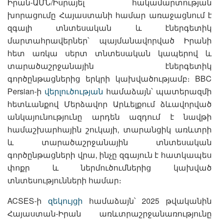
Իրան-ԱՄՆ/Իսրայել հակամարտության
խորացումը Հայաստանի համար առաջացնում է
զգալի տնտեսական և էներգետիկ
մարտահրավերներ՝ պայմանավորված Իրանի
հետ առկա սերտ տնտեսական կապերով և
տարածաշրջանային էներգետիկ
գործընթացներից երկրի կախվածությամբ։ BBC
Persian-ի
վերլուծության
համաձայն՝ պատերազմի
հետևանքով Մերձավոր Արևելքում ձևավորված
անկայունությունը արդեն ազդում է նավթի
համաշխարհային շուկայի, տարանցիկ առևտրի
և տարածաշրջանային տնտեսական
գործընթացների վրա, ինչը զգայուն է հատկապես
փոքր և ներմուծումներից կախված
տնտեսությունների համար։
ACSES-ի
զեկույցի
համաձայն՝ 2025 թվականին
Հայաստան-Իրան առևտրաշրջանառությունը