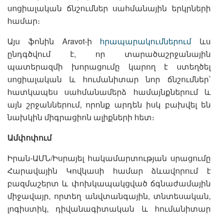
սոցիալական ճնշումներ սահմանային երկրների
համար։
Այս ֆոնին Aravot-ի
հրապարակումներում
ևս
ընդգծվում է, որ տարածաշրջանային
պատերազմի խորացումը կարող է ստեղծել
սոցիալական և հումանիտար նոր ճնշումներ՝
հատկապես սահմանամերձ համայնքներում և
այն շրջաններում, որոնք արդեն իսկ բախվել են
նախկին միգրացիոն ալիքների հետ։
Ամփոփում
Իրան-ԱՄՆ/Իսրայել հակամարտության սրացումը
Հարավային Կովկասի համար ձևավորում է
բազմաշերտ և փոխկապակցված ճգնաժամային
միջավայր, որտեղ անվտանգային, տնտեսական,
լոգիստիկ, դիվանագիտական և հումանիտար