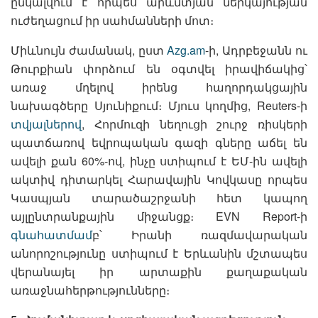
ընկալվում է որպես արևմտյան ներկայության
ուժեղացում իր սահմանների մոտ։
Միևնույն ժամանակ, ըստ
Azg.am
-ի, Ադրբեջանն ու
Թուրքիան փորձում են օգտվել իրավիճակից՝
առաջ մղելով իրենց հաղորդակցային
նախագծերը Սյունիքում։ Մյուս կողմից, Reuters-ի
տվյալներով
, Հորմուզի նեղուցի շուրջ ռիսկերի
պատճառով եվրոպական գազի գները աճել են
ավելի քան 60%-ով, ինչը ստիպում է ԵՄ-ին ավելի
ակտիվ դիտարկել Հարավային Կովկասը որպես
Կասպյան տարածաշրջանի հետ կապող
այլընտրանքային միջանցք։ EVN Report-ի
գնահատմամ
բ՝ Իրանի ռազմավարական
անորոշությունը ստիպում է Երևանին մշտապես
վերանայել իր արտաքին քաղաքական
առաջնահերթությունները։