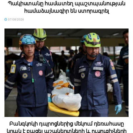
Պակիստանը համատեղ պաշտպանության
համաձայնագիր են ստորագրել
07/08/2026
Բանգկոկի դպրոցներից մեկում դեռահասը
կրակ է բացել աշակերտների և ուսուցիչների