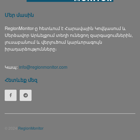
Մեր մասին
RegionMonitor-ը հետևում է Հարավային Կովկասում և
Մերձավոր Արևելքում տեղի ունեցող զարգացումներին,
լուսաբանում և վերլուծում կարևորագույն
իրադարձությունները։
Կապ:
info@regionmonitor.com
Հետևեք մեզ
© 2024
RegionMonitor