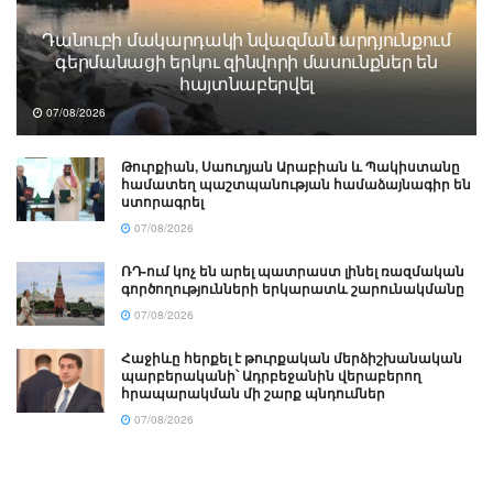
Դանուբի մակարդակի նվազման արդյունքում
գերմանացի երկու զինվորի մասունքներ են
հայտնաբերվել
07/08/2026
Թուրքիան, Սաուդյան Արաբիան և Պակիստանը
համատեղ պաշտպանության համաձայնագիր են
ստորագրել
07/08/2026
ՌԴ-ում կոչ են արել պատրաստ լինել ռազմական
գործողությունների երկարատև շարունակմանը
07/08/2026
Հաջիևը հերքել է թուրքական մերձիշխանական
պարբերականի՝ Ադրբեջանին վերաբերող
հրապարակման մի շարք պնդումներ
07/08/2026