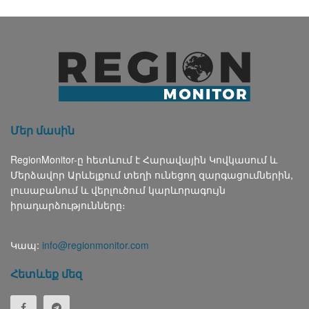
Մեր մասին
RegionMonitor-ը հետևում է Հարավային Կովկասում և
Մերձավոր Արևելքում տեղի ունեցող զարգացումներին,
լուսաբանում և վերլուծում կարևորագույն
իրադարձությունները։
Կապ:
info@regionmonitor.com
Հետևեք մեզ