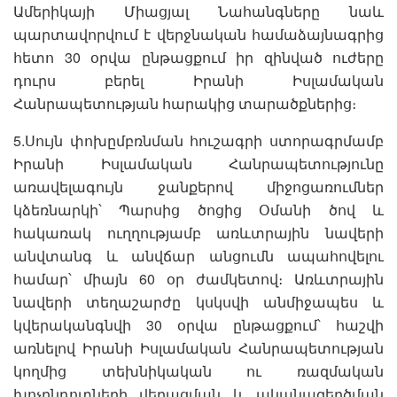
Ամերիկայի Միացյալ Նահանգները նաև
պարտավորվում է վերջնական համաձայնագրից
հետո 30 օրվա ընթացքում իր զինված ուժերը
դուրս բերել Իրանի Իսլամական
Հանրապետության հարակից տարածքներից։
5.Սույն փոխըմբռնման հուշագրի ստորագրմամբ
Իրանի Իսլամական Հանրապետությունը
առավելագույն ջանքերով միջոցառումներ
կձեռնարկի՝ Պարսից ծոցից Օմանի ծով և
հակառակ ուղղությամբ առևտրային նավերի
անվտանգ և անվճար անցումն ապահովելու
համար՝ միայն 60 օր ժամկետով։ Առևտրային
նավերի տեղաշարժը կսկսվի անմիջապես և
կվերականգնվի 30 օրվա ընթացքում՝ հաշվի
առնելով Իրանի Իսլամական Հանրապետության
կողմից տեխնիկական ու ռազմական
խոչընդոտների վերացման և ականազերծման