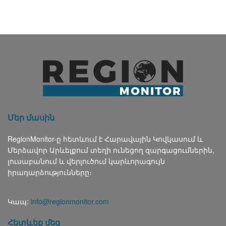
Մեր մասին
RegionMonitor-ը հետևում է Հարավային Կովկասում և
Մերձավոր Արևելքում տեղի ունեցող զարգացումներին,
լուսաբանում և վերլուծում կարևորագույն
իրադարձությունները։
Կապ:
info@regionmonitor.com
Հետևեք մեզ