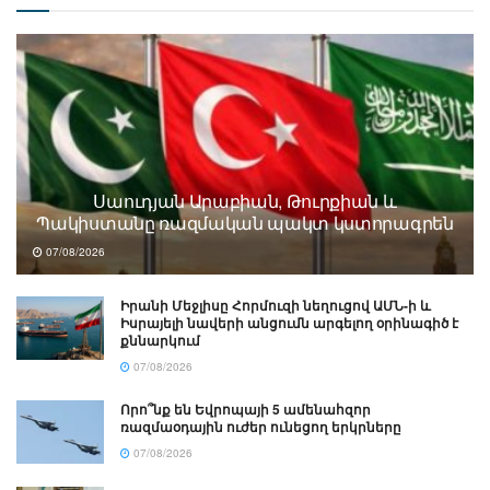
Սաուդյան Արաբիան, Թուրքիան և
Պակիստանը ռազմական պակտ կստորագրեն
07/08/2026
Իրանի Մեջլիսը Հորմուզի նեղուցով ԱՄՆ-ի և
Իսրայելի նավերի անցումն արգելող օրինագիծ է
քննարկում
07/08/2026
Որո՞նք են Եվրոպայի 5 ամենահզոր
ռազմաօդային ուժեր ունեցող երկրները
07/08/2026