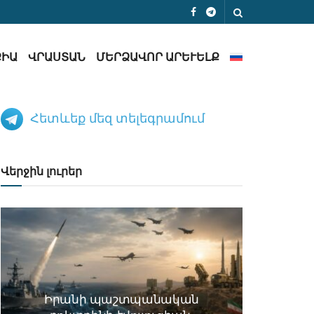
ՔԻԱ
ՎՐԱՍՏԱՆ
ՄԵՐՁԱՎՈՐ ԱՐԵՒԵԼՔ
Հետևեք մեզ տելեգրամում
Վերջին լուրեր
Իրանի պաշտպանական