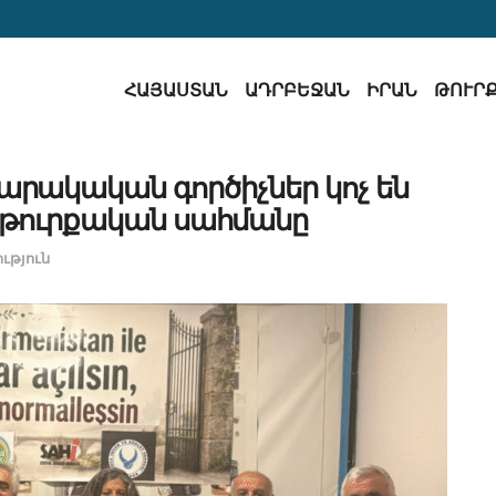
ՀԱՅԱՍՏԱՆ
ԱԴՐԲԵՋԱՆ
ԻՐԱՆ
ԹՈՒՐ
արակական գործիչներ կոչ են
յ-թուրքական սահմանը
ւթյուն