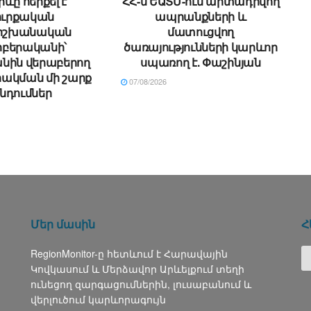
ևը հերքել է
ՀՀ-ն ԵԱՏՄ-ում արտադրվող
ուրքական
ապրանքների և
ձիշխանական
մատուցվող
բերականի՝
ծառայությունների կարևոր
նին վերաբերող
սպառող է. Փաշինյան
ակման մի շարք
07/08/2026
նդումներ
Մեր մասին
Հ
RegionMonitor-ը հետևում է Հարավային
Կովկասում և Մերձավոր Արևելքում տեղի
ունեցող զարգացումներին, լուսաբանում և
վերլուծում կարևորագույն