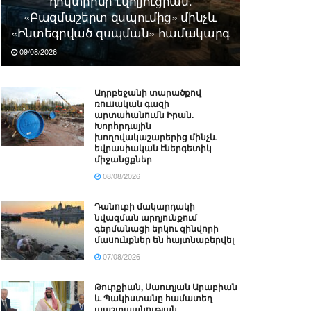
դոկտրինի էվոլյուցիան.
«Բազմաշերտ զսպումից» մինչև
«Ինտեգրված զսպման» համակարգ
09/08/2026
Ադրբեջանի տարածքով
ռուսական գազի
արտահանումն Իրան.
Խորհրդային
խողովակաշարերից մինչև
եվրասիական էներգետիկ
միջանցքներ
08/08/2026
Դանուբի մակարդակի
նվազման արդյունքում
գերմանացի երկու զինվորի
մասունքներ են հայտնաբերվել
07/08/2026
Թուրքիան, Սաուդյան Արաբիան
և Պակիստանը համատեղ
պաշտպանության