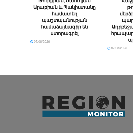
Թուրքիան, Սաուդյան
Հաջի
Արաբիան և Պակիստանը
թ
համատեղ
մեր
պաշտպանության
պար
համաձայնագիր են
Ադրբեջա
ստորագրել
հրապար
պ
07/08/2026
07/08/2026