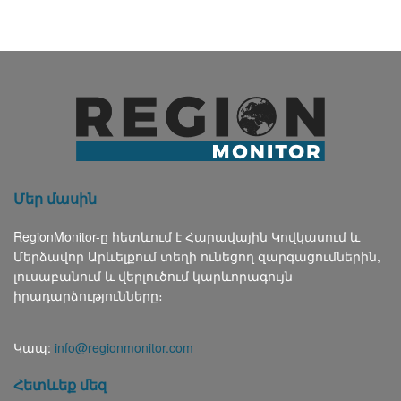
Մեր մասին
RegionMonitor-ը հետևում է Հարավային Կովկասում և
Մերձավոր Արևելքում տեղի ունեցող զարգացումներին,
լուսաբանում և վերլուծում կարևորագույն
իրադարձությունները։
Կապ:
info@regionmonitor.com
Հետևեք մեզ