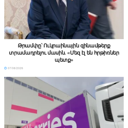
Թրամփը՝ Ուկրաինային զինամթերք
տրամադրելու մասին․ «Մեզ էլ են հրթիռներ
պետք»
07/08/2026