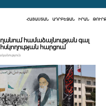
ՀԱՅԱՍՏԱՆ
ԱԴՐԲԵՋԱՆ
ԻՐԱՆ
ԹՈՒՐ
ողանում համաձայնության գալ
հսկողության հարցում
կանություն