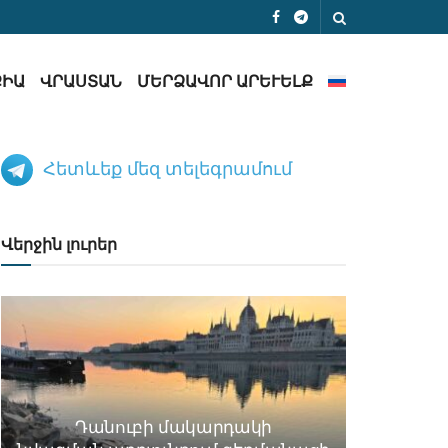
ՔԻԱ
ՎՐԱՍՏԱՆ
ՄԵՐՁԱՎՈՐ ԱՐԵՒԵԼՔ
Հետևեք մեզ տելեգրամում
Վերջին լուրեր
Դանուբի մակարդակի