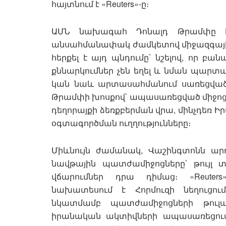
հայտնում է «Reuters»-ը։
ԱՄՆ նախագահ Դոնալդ Թրամփը հա
անսահմանափակ ժամկետով միջազգային 
հերքել է այդ պնդումը՝ նշելով, որ բան
քննարկումներ չեն եղել և նման պարտավ
կան նաև արտասահմանում սառեցված 
Թրամփի խոսքով՝ ապասառեցված միջոցն
դեղորայքի ձեռքբերման վրա, մինչդեռ Իրա
օգտագործման ուղղությունները։
Միևնույն ժամանակ, Վաշինգտոնն ար
նավթային պատժամիջոցները՝ թույլ
վճարումներ դրա դիմաց։ «Reuter
նախատեսում է Հորմուզի նեղուցու
նկատմամբ պատժամիջոցների թուլա
իրանական ակտիվների ապասառեցում