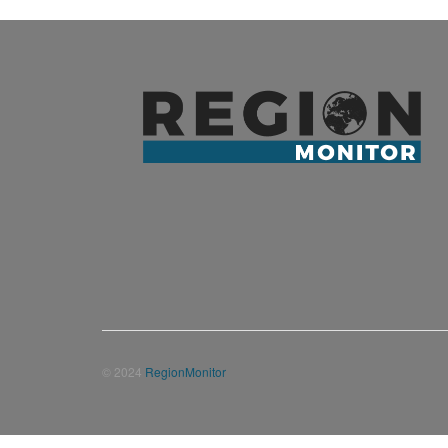
© 2024
RegionMonitor