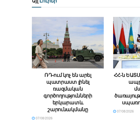
Այլ
Լուրեր
ՌԴ-ում կոչ են արել
ՀՀ-ն ԵԱՏ
պատրաստ լինել
ապր
ռազմական
մ
գործողությունների
ծառայութ
երկարատև
սպառո
շարունակմանը
07/08/2026
07/08/2026