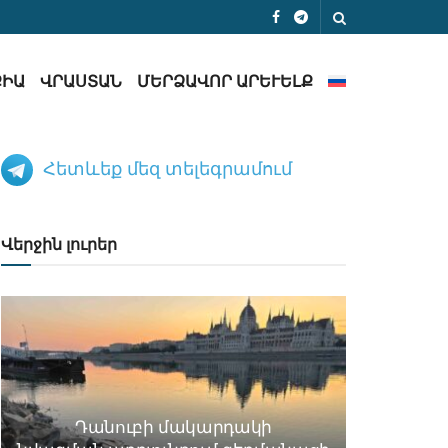
ՔԻԱ
ՎՐԱՍՏԱՆ
ՄԵՐՁԱՎՈՐ ԱՐԵՒԵԼՔ
Հետևեք մեզ տելեգրամում
Վերջին լուրեր
Դանուբի մակարդակի