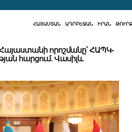
ՀԱՅԱՍՏԱՆ
ԱԴՐԲԵՋԱՆ
ԻՐԱՆ
ԹՈՒՐ
Հայաստանի որոշմանը՝ ՀԱՊԿ-
յան հարցում․ Վասիլև