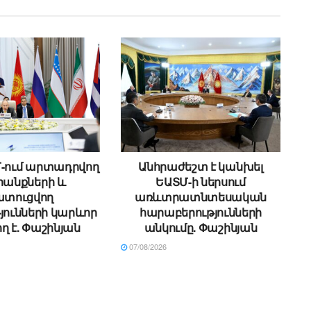
Մ-ում արտադրվող
Անհրաժեշտ է կանխել
անքների և
ԵԱՏՄ-ի ներսում
ատուցվող
առևտրատնտեսական
յունների կարևոր
հարաբերությունների
ղ է. Փաշինյան
անկումը. Փաշինյան
07/08/2026