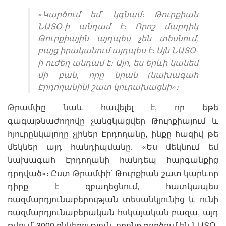
«Կարծում եմ՝ կգնամ։ Թուրքիան
ՆԱՏՕ-ի անդամ է։ Որոշ մարդիկ
Թուրքիային այդպես չեն տեսնում,
բայց իրականում այդպես է։ Այն ՆԱՏՕ-
ի ուժեղ անդամ է։ Այո, ես երևի կանեմ
մի բան, որը նրան (նախագահ
Էրդողանին) շատ կուրախացնի»։
Թրամփը նաև հավելել է, որ եթե
գագաթնաժողովը չանցկացվեր Թուրքիայում և
հյուրընկալողը չլիներ Էրդողանը, ինքը հազիվ թե
մեկներ այդ հանդիպմանը. «Ես մեկնում եմ
նախագահ Էրդողանի հանդեպ հարգանքից
դրդված»։ Ըստ Թրամփի՝ Թուրքիան շատ կարևոր
դիրք է զբաղեցնում, հատկապես
ռազմարդյունաբերության տեսանկյունից և ունի
ռազմարդյունաբերական հսկայական բազա, այդ
թվում՝ 3000 ընկերություն, որոնք գործում են ՆԱՏՕ-