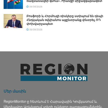
ռազմանավեր գնում». Իրանցի միջազգայնագետ
06/08/2026
Բոսֆորի և Հորմուզի ռիսկերը ստիպում են դեպի
Հնդկական օվկիանոս այլընտրանք փնտրել. ՌԴ
փոխվարչապետ
06/08/2026
Մեր մասին
RegionMonitor-ը հետևում է Հարավային Կովկասում և
Մերձավոր Արևելքում տեղի ունեցող զարգացումներին,