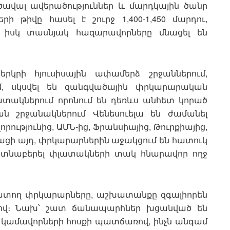
ծավալ ավերածություններ և մարդկային ծանր
րի թիվը հասել է շուրջ 1,400-1,450 մարդու,
, իսկ տասնյակ հազարավորները մնացել են
րկրի հյուսիսային ափամերձ շրջաններում,
, սկսվել են զանգվածային փրկարարական
ատակներում որոնում են դեռևս անհետ կորած
ան շրջանակներում Վենեսուելա են ժամանել
ւթյունից, ԱՄՆ-ից, Ֆրանսիայից, Թուրքիայից,
 Բացի այդ, փրկարարներին աջակցում են հատուկ
հայտնաբերել փլատակների տակ հնարավոր ողջ
շխատող փրկարարները, աշխատանքը զգալիորեն
րով։ Նախ՝ շատ ճանապարհներ խցանված են
 կամավորների հոսքի պատճառով, ինչն անգամ