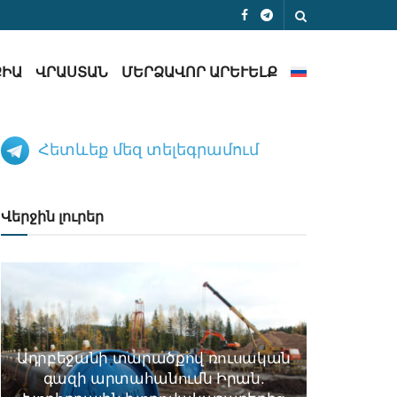
ՔԻԱ
ՎՐԱՍՏԱՆ
ՄԵՐՁԱՎՈՐ ԱՐԵՒԵԼՔ
Հետևեք մեզ տելեգրամում
Վերջին լուրեր
Ադրբեջանի տարածքով ռուսական
գազի արտահանումն Իրան.