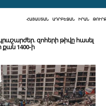
ՀԱՅԱՍՏԱՆ
ԱԴՐԲԵՋԱՆ
ԻՐԱՆ
ԹՈՒՐ
րկրաշարժեր․ զոհերի թիվը հասել
ի քան 1400-ի