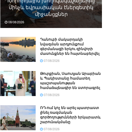
Խորհրդային խողովակաշարերից
մինչև եվրասիական էներգետիկ
միջանցքներ
08/08/2026
Դանուբի մակարդակի
նվազման արդյունքում
գերմանացի երկու զինվորի
մասունքներ են հայտնաբերվել
07/08/2026
Թուրքիան, Սաուդյան Արաբիան
և Պակիստանը համատեղ
պաշտպանության
համաձայնագիր են ստորագրել
07/08/2026
ՌԴ-ում կոչ են արել պատրաստ
լինել ռազմական
գործողությունների երկարատև
շարունակմանը
07/08/2026