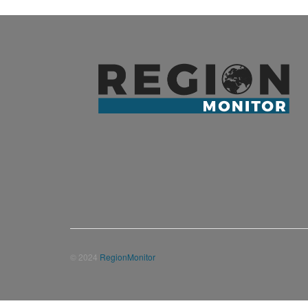
© 2024
RegionMonitor