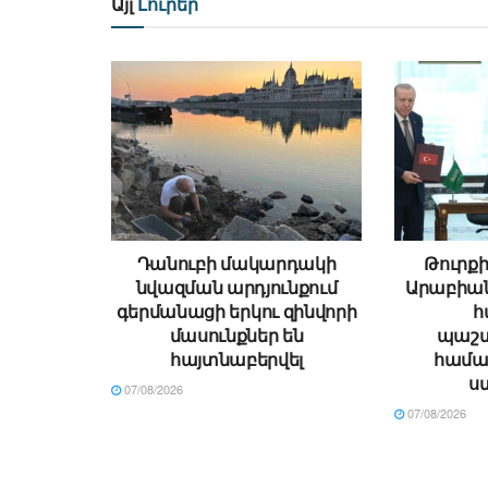
Այլ
Լուրեր
Դանուբի մակարդակի
Թուրքի
նվազման արդյունքում
Արաբիա
գերմանացի երկու զինվորի
հ
մասունքներ են
պաշտ
հայտնաբերվել
համա
ս
07/08/2026
07/08/2026