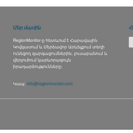
Մեր մասին
Հ
RegionMonitor-ը հետևում է Հարավային
Կովկասում և Մերձավոր Արևելքում տեղի
ունեցող զարգացումներին, լուսաբանում և
վերլուծում կարևորագույն
իրադարձությունները։
Կապ:
info@regionmonitor.com