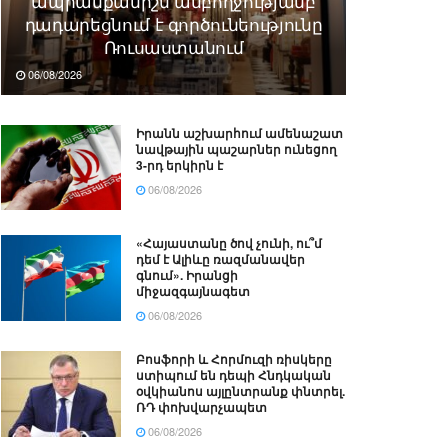
ապրանքանիշն ամբողջությամբ
դադարեցնում է գործունեությունը
Ռուսաստանում
06/08/2026
Իրանն աշխարհում ամենաշատ
նավթային պաշարներ ունեցող
3-րդ երկիրն է
06/08/2026
«Հայաստանը ծով չունի, ու՞մ
դեմ է Ալիևը ռազմանավեր
գնում». Իրանցի
միջազգայնագետ
06/08/2026
Բոսֆորի և Հորմուզի ռիսկերը
ստիպում են դեպի Հնդկական
օվկիանոս այլընտրանք փնտրել.
ՌԴ փոխվարչապետ
06/08/2026