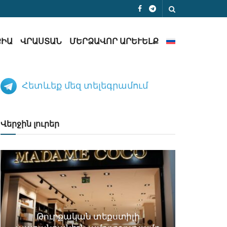
ՔԻԱ
ՎՐԱՍՏԱՆ
ՄԵՐՁԱՎՈՐ ԱՐԵՒԵԼՔ
Հետևեք մեզ տելեգրամում
Վերջին լուրեր
Թուրքական տեքստիլի