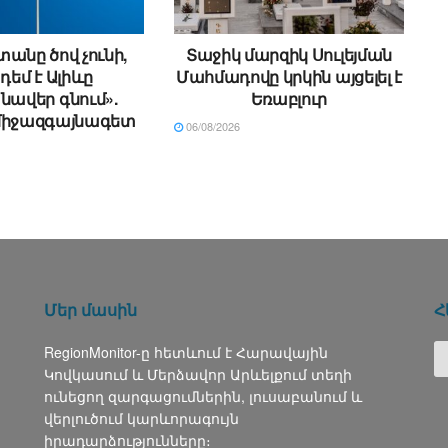
անը ծով չունի,
Տաջիկ մարզիկ Սուլեյման
 դեմ է Ալիևը
Մահմադովը կրկին այցելել է
ավեր գնում».
Եռաբլուր
միջազգայնագետ
06/08/2026
Մեր մասին
Հ
RegionMonitor-ը հետևում է Հարավային
Կովկասում և Մերձավոր Արևելքում տեղի
ունեցող զարգացումներին, լուսաբանում և
վերլուծում կարևորագույն
իրադարձությունները։