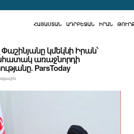
ՀԱՅԱՍՏԱՆ
ԱԴՐԲԵՋԱՆ
ԻՐԱՆ
ԹՈՒՐ
Փաշինյանը կմեկնի Իրան՝
նահատակ առաջնորդի
ւթյանը․ ParsToday
ազգային