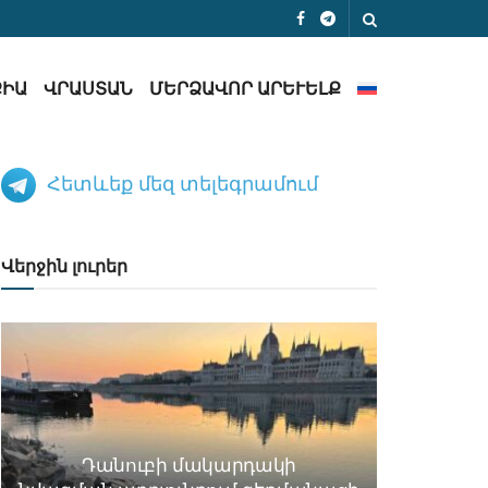
ՔԻԱ
ՎՐԱՍՏԱՆ
ՄԵՐՁԱՎՈՐ ԱՐԵՒԵԼՔ
Հետևեք մեզ տելեգրամում
Վերջին լուրեր
Դանուբի մակարդակի