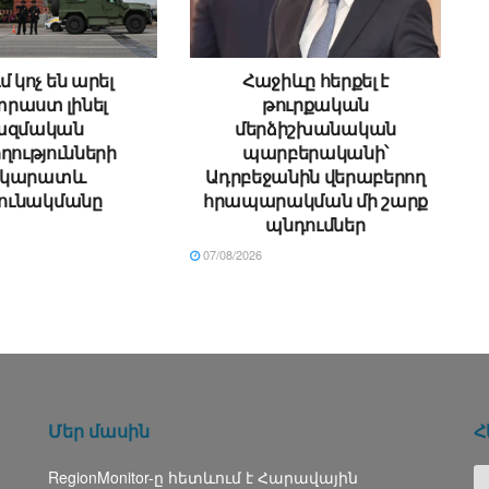
մ կոչ են արել
Հաջիևը հերքել է
րաստ լինել
թուրքական
ազմական
մերձիշխանական
ղությունների
պարբերականի՝
րկարատև
Ադրբեջանին վերաբերող
ունակմանը
հրապարակման մի շարք
պնդումներ
07/08/2026
Մեր մասին
Հ
RegionMonitor-ը հետևում է Հարավային