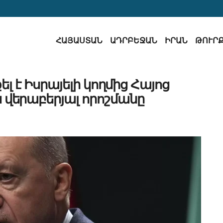
ՀԱՅԱՍՏԱՆ
ԱԴՐԲԵՋԱՆ
ԻՐԱՆ
ԹՈՒՐ
 է Իսրայելի կողմից Հայոց
վերաբերյալ որոշմանը