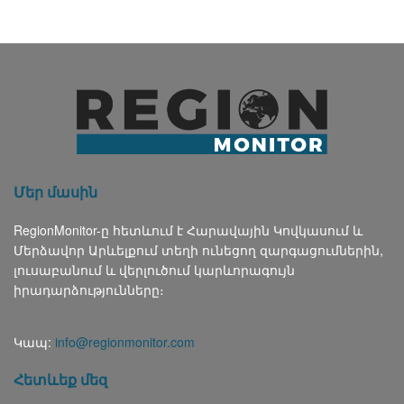
Մեր մասին
RegionMonitor-ը հետևում է Հարավային Կովկասում և
Մերձավոր Արևելքում տեղի ունեցող զարգացումներին,
լուսաբանում և վերլուծում կարևորագույն
իրադարձությունները։
Կապ:
info@regionmonitor.com
Հետևեք մեզ