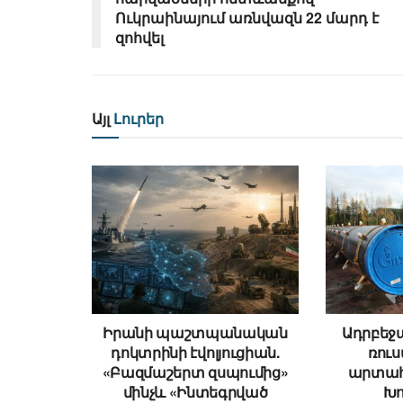
Ուկրաինայում առնվազն 22 մարդ է
զոհվել
Այլ
Լուրեր
Իրանի պաշտպանական
Ադրբեջ
դոկտրինի էվոլյուցիան.
ռու
«Բազմաշերտ զսպումից»
արտահ
մինչև «Ինտեգրված
Խո