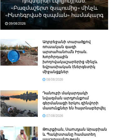
դոկտրինի էվոլյուցիան.
«Բազմաշերտ զսպումից» մինչև
«Ինտեգրված զսպման» համակարգ
09/08/2026
Ադրբեջանի տարածքով
ռուսական գազի
արտահանումն Իրան.
Խորհրդային
խողովակաշարերից մինչև
եվրասիական էներգետիկ
միջանցքներ
08/08/2026
Դանուբի մակարդակի
նվազման արդյունքում
գերմանացի երկու զինվորի
մասունքներ են հայտնաբերվել
07/08/2026
Թուրքիան, Սաուդյան Արաբիան
և Պակիստանը համատեղ
պաշտպանության