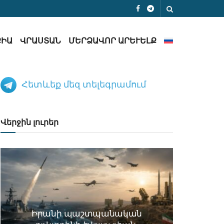
ՔԻԱ
ՎՐԱՍՏԱՆ
ՄԵՐՁԱՎՈՐ ԱՐԵՒԵԼՔ
Հետևեք մեզ տելեգրամում
Վերջին լուրեր
Իրանի պաշտպանական