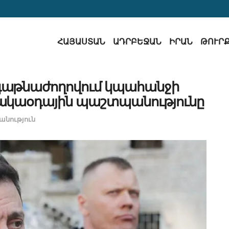
ՀԱՅԱՍՏԱՆ
ԱԴՐԲԵՋԱՆ
ԻՐԱՆ
ԹՈՒՐ
ագաթնաժողովում կպահանջի
հակաօդային պաշտպանությունը
նություն