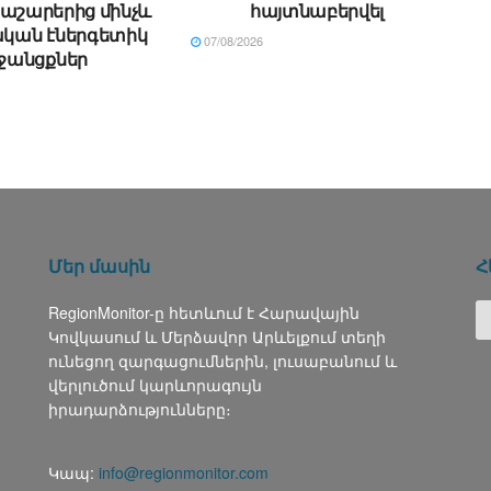
աշարերից մինչև
հայտնաբերվել
կան էներգետիկ
07/08/2026
ջանցքներ
Մեր մասին
Հ
RegionMonitor-ը հետևում է Հարավային
Կովկասում և Մերձավոր Արևելքում տեղի
ունեցող զարգացումներին, լուսաբանում և
վերլուծում կարևորագույն
իրադարձությունները։
Կապ:
info@regionmonitor.com