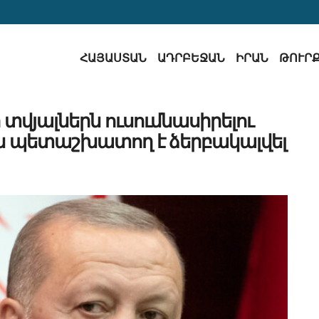
ՀԱՅԱՍՏԱՆ
ԱԴՐԲԵՋԱՆ
ԻՐԱՆ
ԹՈՒՐ
 տվյալներն ուսումնասիրելու
ն պետաշխատող է ձերբակալվել