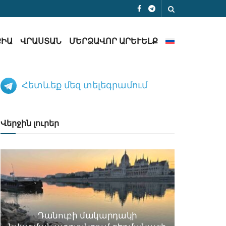
ՔԻԱ
ՎՐԱՍՏԱՆ
ՄԵՐՁԱՎՈՐ ԱՐԵՒԵԼՔ
Հետևեք մեզ տելեգրամում
Վերջին լուրեր
Դանուբի մակարդակի