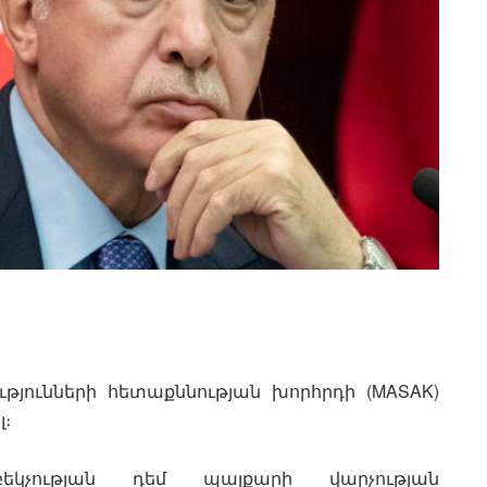
թյունների հետաքննության խորհրդի (MASAK)
լ։
եկչության դեմ պայքարի վարչության