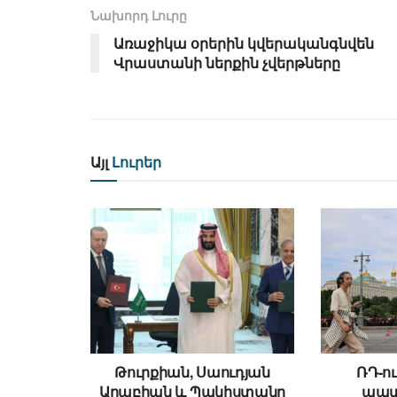
Նախորդ Լուրը
Առաջիկա օրերին կվերականգնվեն
Վրաստանի ներքին չվերթները
Այլ
Լուրեր
Թուրքիան, Սաուդյան
ՌԴ-ու
Արաբիան և Պակիստանը
պատ