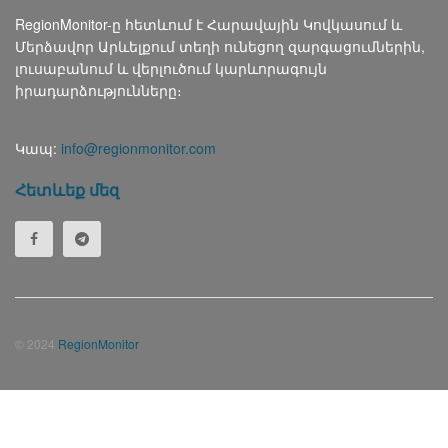
RegionMonitor-ը հետևում է Հարավային Կովկասում և
Մերձավոր Արևելքում տեղի ունեցող զարգացումներին,
լուսաբանում և վերլուծում կարևորագույն
իրադարձությունները։
Կապ:
info@regionmonitor.com
Հետևեք մեզ
© 2024
RegionMonitor
Русский
(
Russian
)