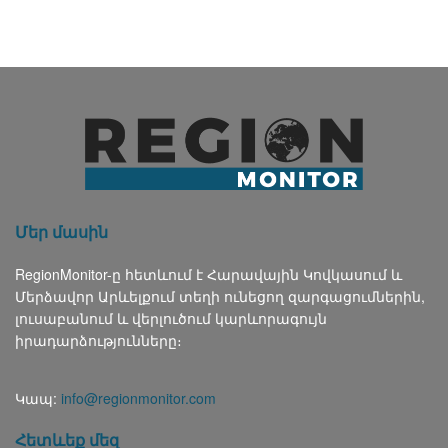
Մեր մասին
RegionMonitor-ը հետևում է Հարավային Կովկասում և
Մերձավոր Արևելքում տեղի ունեցող զարգացումներին,
լուսաբանում և վերլուծում կարևորագույն
իրադարձությունները։
Կապ:
info@regionmonitor.com
Հետևեք մեզ