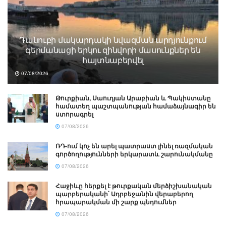
Դանուբի մակարդակի նվազման արդյունքում
գերմանացի երկու զինվորի մասունքներ են
հայտնաբերվել
07/08/2026
Թուրքիան, Սաուդյան Արաբիան և Պակիստանը
համատեղ պաշտպանության համաձայնագիր են
ստորագրել
07/08/2026
ՌԴ-ում կոչ են արել պատրաստ լինել ռազմական
գործողությունների երկարատև շարունակմանը
07/08/2026
Հաջիևը հերքել է թուրքական մերձիշխանական
պարբերականի՝ Ադրբեջանին վերաբերող
հրապարակման մի շարք պնդումներ
07/08/2026