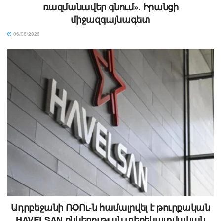
ռազմանավեր գնում». Իրանցի
միջազգայնագետ
06/08/2026
Ադրբեջանի ՌՕՈւ-ն համալրվել է թուրքական
HAVELSAN ընկերության տեղեկատվական