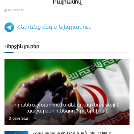
Բայրամով
06/08/2026
Հետևեք մեզ տելեգրամում
Վերջին լուրեր
Իրանն աշխարհում ամենաշատ նավթային
պաշարներ ունեցող 3-րդ երկիրն է
06/08/2026
«Հայաստանը ծով չունի, ու՞մ դեմ է Ալիևը