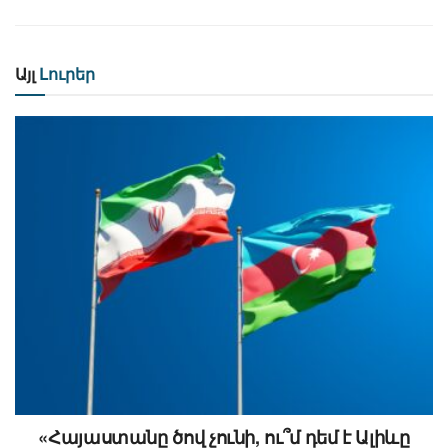
Այլ
Լուրեր
«Հայաստանը ծով չունի, ու՞մ դեմ է Ալիևը