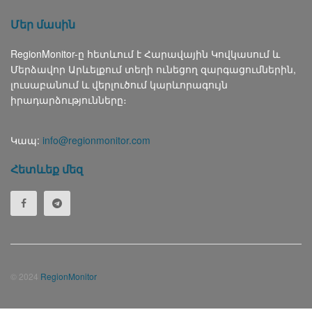
Մեր մասին
RegionMonitor-ը հետևում է Հարավային Կովկասում և
Մերձավոր Արևելքում տեղի ունեցող զարգացումներին,
լուսաբանում և վերլուծում կարևորագույն
իրադարձությունները։
Կապ:
info@regionmonitor.com
Հետևեք մեզ
© 2024
RegionMonitor