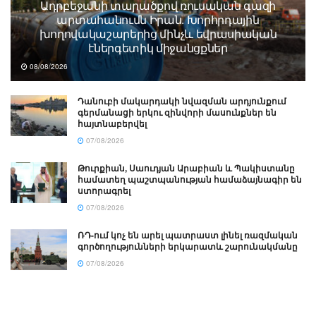
Ադրբեջանի տարածքով ռուսական գազի
արտահանումն Իրան. Խորհրդային
խողովակաշարերից մինչև եվրասիական
էներգետիկ միջանցքներ
08/08/2026
Դանուբի մակարդակի նվազման արդյունքում
գերմանացի երկու զինվորի մասունքներ են
հայտնաբերվել
07/08/2026
Թուրքիան, Սաուդյան Արաբիան և Պակիստանը
համատեղ պաշտպանության համաձայնագիր են
ստորագրել
07/08/2026
ՌԴ-ում կոչ են արել պատրաստ լինել ռազմական
գործողությունների երկարատև շարունակմանը
07/08/2026