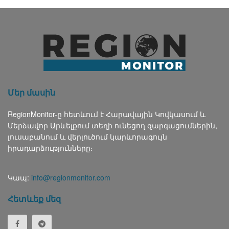
Մեր մասին
RegionMonitor-ը հետևում է Հարավային Կովկասում և
Մերձավոր Արևելքում տեղի ունեցող զարգացումներին,
լուսաբանում և վերլուծում կարևորագույն
իրադարձությունները։
Կապ:
info@regionmonitor.com
Հետևեք մեզ