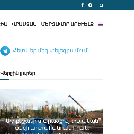
ՔԻԱ
ՎՐԱՍՏԱՆ
ՄԵՐՁԱՎՈՐ ԱՐԵՒԵԼՔ
Հետևեք մեզ տելեգրամում
Վերջին լուրեր
Ադրբեջանի տարածքով ռուսական
գազի արտահանումն Իրան.