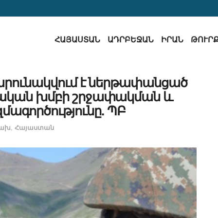
ՀԱՅԱՍՏԱՆ
ԱԴՐԲԵՋԱՆ
ԻՐԱՆ
ԹՈՒՐ
շարունակվում է ներթափանցած
ական խմբի շրջափակման և
մագործությունը. ՊԲ
ցախ
,
Հայաստան