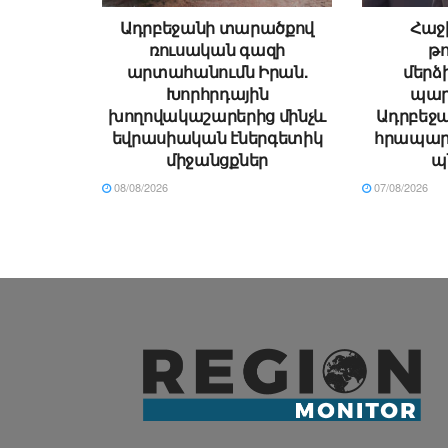
Ադրբեջանի տարածքով
Հաջի
ռուսական գազի
թ
արտահանումն Իրան.
մեր
Խորհրդային
պար
խողովակաշարերից մինչև
Ադրբեջա
եվրասիական էներգետիկ
հրապար
միջանցքներ
պ
08/08/2026
07/08/2026