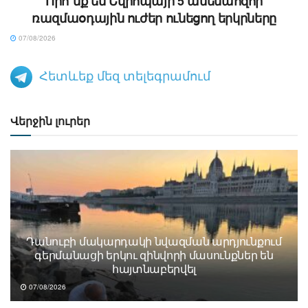
Որո՞նք են Եվրոպայի 5 ամենահզոր
ռազմաօդային ուժեր ունեցող երկրները
07/08/2026
Հետևեք մեզ տելեգրամում
Վերջին լուրեր
Դանուբի մակարդակի նվազման արդյունքում
գերմանացի երկու զինվորի մասունքներ են
հայտնաբերվել
07/08/2026