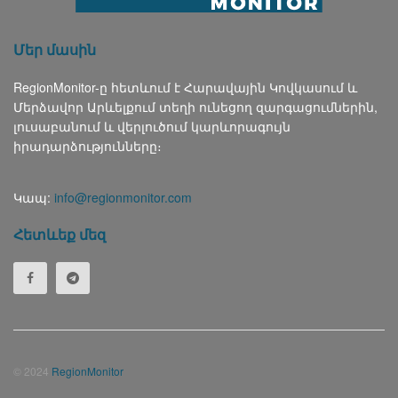
Մեր մասին
RegionMonitor-ը հետևում է Հարավային Կովկասում և
Մերձավոր Արևելքում տեղի ունեցող զարգացումներին,
լուսաբանում և վերլուծում կարևորագույն
իրադարձությունները։
Կապ:
info@regionmonitor.com
Հետևեք մեզ
© 2024
RegionMonitor