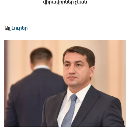
վիրավորներ չկան
Այլ
Լուրեր