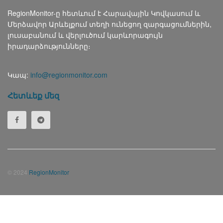
RegionMonitor-ը հետևում է Հարավային Կովկասում և
Մերձավոր Արևելքում տեղի ունեցող զարգացումներին,
լուսաբանում և վերլուծում կարևորագույն
իրադարձությունները։
Կապ:
info@regionmonitor.com
Հետևեք մեզ
© 2024
RegionMonitor
Русский
(
Russian
)