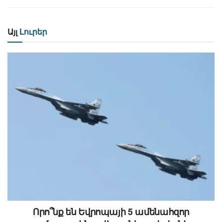
Այլ
Լուրեր
Որո՞նք են Եվրոպայի 5 ամենահզոր