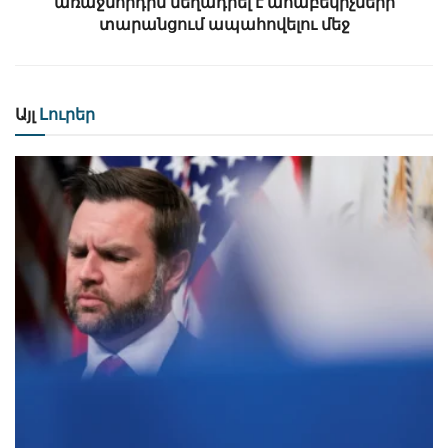
առաջնորդին մեղադրել է ահաբեկիչների
տարանցում ապահովելու մեջ
Այլ
Լուրեր