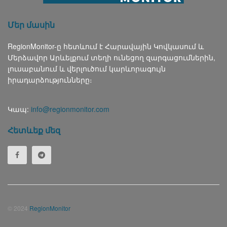
Մեր մասին
RegionMonitor-ը հետևում է Հարավային Կովկասում և
Մերձավոր Արևելքում տեղի ունեցող զարգացումներին,
լուսաբանում և վերլուծում կարևորագույն
իրադարձությունները։
Կապ:
info@regionmonitor.com
Հետևեք մեզ
© 2024
RegionMonitor