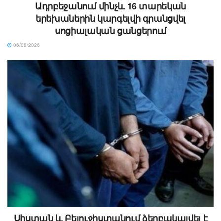
Ադրբեջանում մինչև 16 տարեկան
երեխաներին կարգելվի գրանցվել
սոցիալական ցանցերում
06/08/2026
Սիստան և Բելուջիստանում ձերբակալվել է