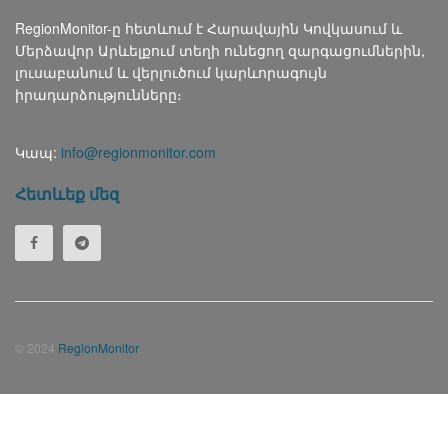
RegionMonitor-ը հետևում է Հարավային Կովկասում և
Մերձավոր Արևելքում տեղի ունեցող զարգացումներին,
լուսաբանում և վերլուծում կարևորագույն
իրադարձությունները։
Կապ:
info@regionmonitor.com
Հետևեք մեզ
© 2024
RegionMonitor
Русский
(
Russian
)