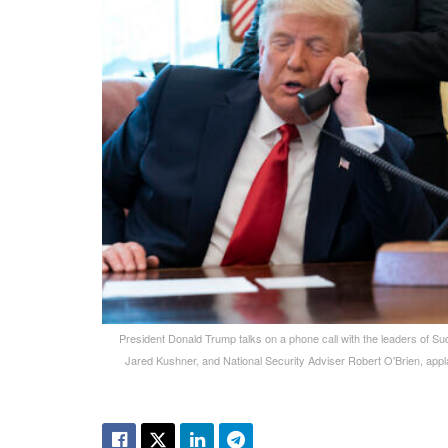
President Donald Trump talks on a phone call with the leaders of Su
Jared Kushner, and National Security Adviser Robert O'Brien, appla