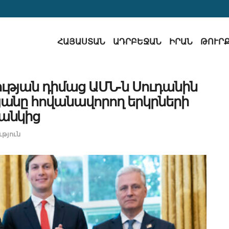
ՀԱՅԱՍՏԱՆ
ԱԴՐԲԵՋԱՆ
ԻՐԱՆ
ԹՈՒՐ
ւթյան դիմաց ԱՄՆ-ն Սուդանին
յանը հովանավորող երկրների
անկից
թյուն