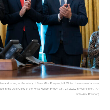
dan and Israel, as Secretary of State Mike Pompeo, left, White House senior adviser
ud in the Oval Office of the White House, Friday, Oct. 23, 2020, in Washington. (AP
Photo/Alex Brandon)