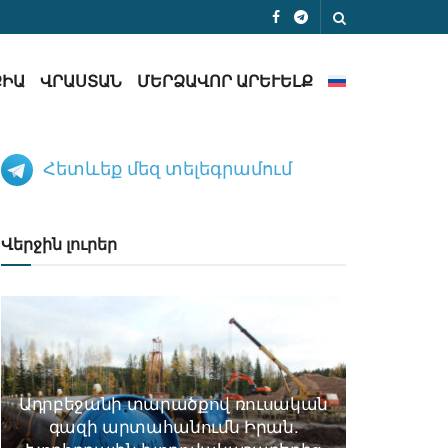
ՔԻԱ
ՎՐԱՍՏԱՆ
ՄԵՐՁԱՎՈՐ ԱՐԵՒԵԼՔ
Հետևեք մեզ տելեգրամում
Վերջին լուրեր
Ադրբեջանի տարածքով ռուսական
գազի արտահանումն Իրան.