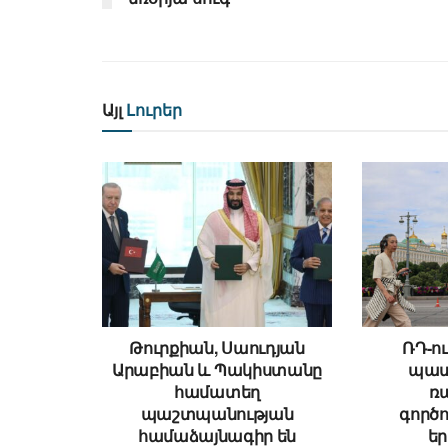
Այլ
Լուրեր
Թուրքիան, Սաուդյան
ՌԴ-ու
Արաբիան և Պակիստանը
պատ
համատեղ
ռ
պաշտպանության
գործո
համաձայնագիր են
ե