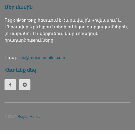
Մեր մասին
RegionMonitor-ը հետևում է Հարավային Կովկասում և
Մերձավոր Արևելքում տեղի ունեցող զարգացումներին,
լուսաբանում և վերլուծում կարևորագույն
իրադարձությունները։
Կապ:
info@regionmonitor.com
Հետևեք մեզ
© 2024
RegionMonitor