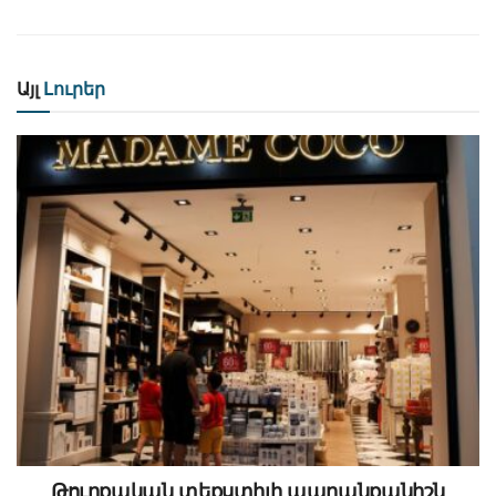
Այլ
Լուրեր
Թուրքական տեքստիլի ապրանքանիշն