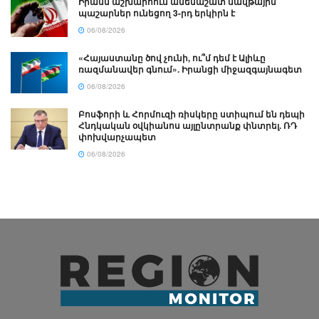
Իրանն աշխարհում ամենաշատ նավթային
պաշարներ ունեցող 3-րդ երկիրն է
06/08/2026
«Հայաստանը ծով չունի, ու՞մ դեմ է Ալիևը
ռազմանավեր գնում». Իրանցի միջազգայնագետ
06/08/2026
Բոսֆորի և Հորմուզի ռիսկերը ստիպում են դեպի
Հնդկական օվկիանոս այլընտրանք փնտրել. ՌԴ
փոխվարչապետ
06/08/2026