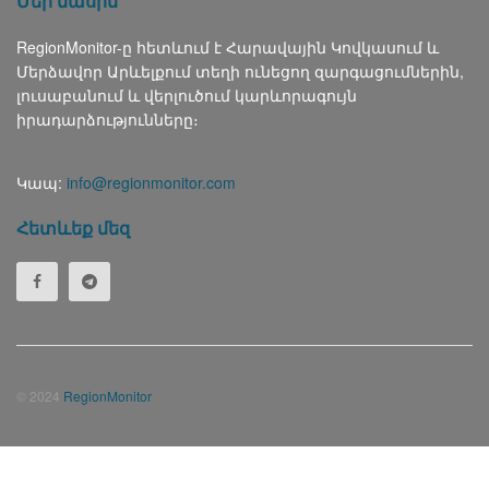
Մեր մասին
RegionMonitor-ը հետևում է Հարավային Կովկասում և
Մերձավոր Արևելքում տեղի ունեցող զարգացումներին,
լուսաբանում և վերլուծում կարևորագույն
իրադարձությունները։
Կապ:
info@regionmonitor.com
Հետևեք մեզ
© 2024
RegionMonitor
Русский
(
Russian
)