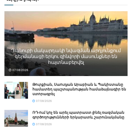
Դանուբի մակարդակի նվազման արդյունքում
գերմանացի երկու զինվորի մասունքներ են
հայտնաբերվել
07/08/2026
Թուրքիան, Սաուդյան Արաբիան և Պակիստանը
համատեղ պաշտպանության համաձայնագիր են
ստորագրել
07/08/2026
ՌԴ-ում կոչ են արել պատրաստ լինել ռազմական
գործողությունների երկարատև շարունակմանը
07/08/2026