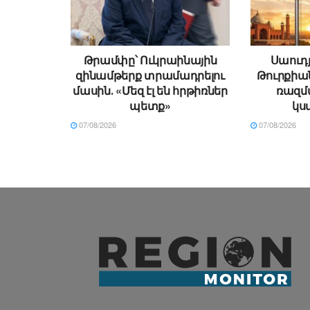
Թրամփը՝ Ուկրաինային
Սաուդ
զինամթերք տրամադրելու
Թուրքիա
մասին․ «Մեզ էլ են հրթիռներ
ռազմ
պետք»
կս
07/08/2026
07/08/2026