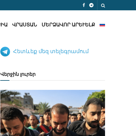
ՔԻԱ
ՎՐԱՍՏԱՆ
ՄԵՐՁԱՎՈՐ ԱՐԵՒԵԼՔ
Հետևեք մեզ տելեգրամում
Վերջին լուրեր