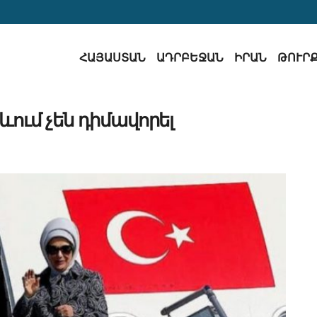
ՀԱՅԱՍՏԱՆ
ԱԴՐԲԵՋԱՆ
ԻՐԱՆ
ԹՈՒՐ
ևում չեն դիմավորել