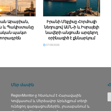
յան Արաբիան,
Իրանի Մեջլիսը Հորմուզի
ն և Պակիստանը
նեղուցով ԱՄՆ-ի և Իսրայելի
ական պակտ
նավերի անցումն արգելող
տորագրեն
օրինագիծ է քննարկում
07/08/2026
Մեր մասին
Հ
RegionMonitor-ը հետևում է Հարավային
Կովկասում և Մերձավոր Արևելքում տեղի
ունեցող զարգացումներին, լուսաբանում և