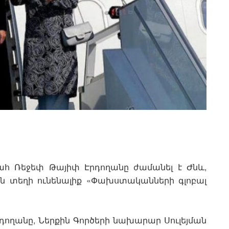
ահ Ռեջեփ Թայիփ Էրդողանը ժամանել է Ժնև,
ին տեղի ունենալիք «Փախստականների գլոբալ
Էրդողանը, Ներքին Գործերի նախարար Սուլեյման