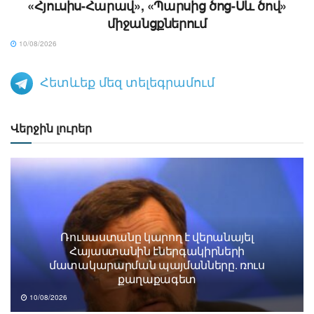
«Հյուսիս-Հարավ», «Պարսից ծոց-Սև ծով»
միջանցքներում
10/08/2026
Հետևեք մեզ տելեգրամում
Վերջին լուրեր
Ռուսաստանը կարող է վերանայել
Հայաստանին էներգակիրների
մատակարարման պայմանները. ռուս
քաղաքագետ
10/08/2026