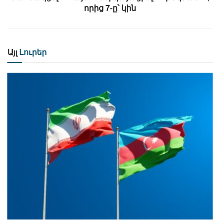
որից 7-ը՝ կին
Այլ
Լուրեր