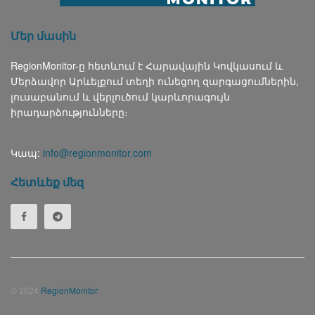
Մեր մասին
RegionMonitor-ը հետևում է Հարավային Կովկասում և
Մերձավոր Արևելքում տեղի ունեցող զարգացումներին,
լուսաբանում և վերլուծում կարևորագույն
իրադարձությունները։
Կապ:
info@regionmonitor.com
Հետևեք մեզ
© 2024
RegionMonitor