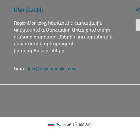
Մեր մասին
Հ
RegionMonitor-ը հետևում է Հարավային
Կովկասում և Մերձավոր Արևելքում տեղի
ունեցող զարգացումներին, լուսաբանում և
վերլուծում կարևորագույն
իրադարձությունները։
Կապ:
info@regionmonitor.com
Русский
(
Russian
)