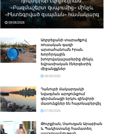
դոկտրինի էվոլյուցիան.
«Բազմաշերտ զսպումից» մինչև
«Ինտեգրված զսպման» համակարգ
09/08/2026
Ադրբեջանի տարածքով
ռուսական գազի
արտահանումն Իրան.
Խորհրդային
խողովակաշարերից մինչև
եվրասիական էներգետիկ
միջանցքներ
08/08/2026
Դանուբի մակարդակի
նվազման արդյունքում
գերմանացի երկու զինվորի
մասունքներ են հայտնաբերվել
07/08/2026
Թուրքիան, Սաուդյան Արաբիան
և Պակիստանը համատեղ
պաշտպանության