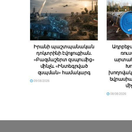
Իրանի պաշտպանական
Ադրբեջ
դոկտրինի էվոլյուցիան.
ռու
«Բազմաշերտ զսպումից»
արտահ
մինչև «Ինտեգրված
Խո
զսպման» համակարգ
խողովակ
եվրասիա
09/08/2026
մի
08/08/2026