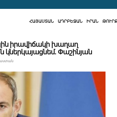
ՀԱՅԱՍՏԱՆ
ԱԴՐԲԵՋԱՆ
ԻՐԱՆ
ԹՈՒՐ
յին իրավիճակի խաղաղ
ն կներկայացնեմ. Փաշինյան
յաստան