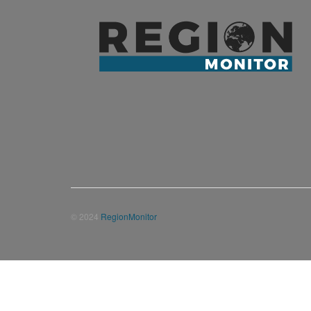
© 2024
RegionMonitor