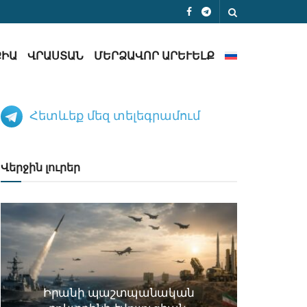
ՔԻԱ
ՎՐԱՍՏԱՆ
ՄԵՐՁԱՎՈՐ ԱՐԵՒԵԼՔ
Հետևեք մեզ տելեգրամում
Վերջին լուրեր
Իրանի պաշտպանական