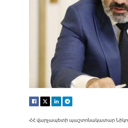
ՀՀ վարչապետի պաշտոնակատար Նիկոլ Փա