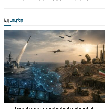
Այլ
Լուրեր
Իրանի պաշտպանական դոկտրինի