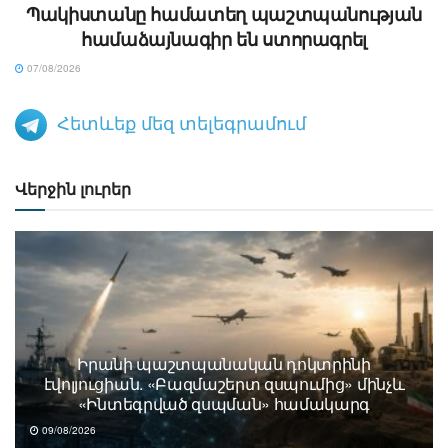
Պակիստանը համատեղ պաշտպանության
համաձայնագիր են ստորագրել
07/08/2026
Հետևեք մեզ տելեգրամում
Վերջին լուրեր
Իրանի պաշտպանական դոկտրինի
էվոլյուցիան. «Բազմաշերտ զսպումից» մինչև
«Ինտեգրված զսպման» համակարգ
09/08/2026