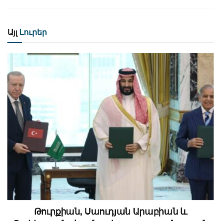
Այլ
Լուրեր
Թուրքիան, Սաուդյան Արաբիան և