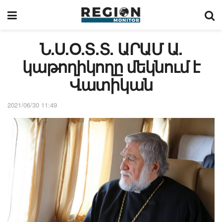
Ն.Ս.Օ.Տ.Տ. ԱՐԱՄ Ա.
կաթողիկողը մեկնում է
Վատիկան
2021/06/30 11:49