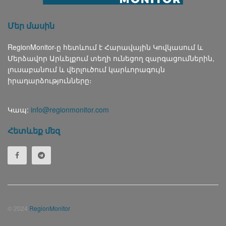
Մեր մասին
RegionMonitor-ը հետևում է Հարավային Կովկասում և
Մերձավոր Արևելքում տեղի ունեցող զարգացումներին,
լուսաբանում և վերլուծում կարևորագույն
իրադարձությունները։
Կապ:
info@regionmonitor.com
Հետևեք մեզ
© 2024
RegionMonitor