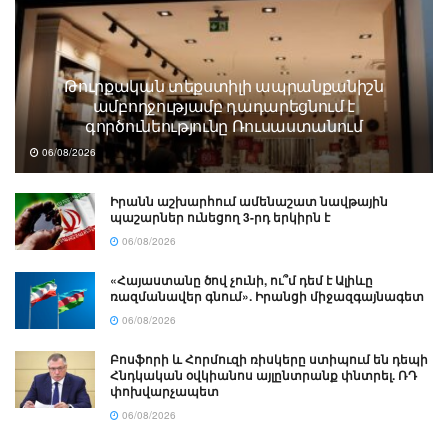
Թուրքական տեքստիլի ապրանքանիշն
ամբողջությամբ դադարեցնում է
գործունեությունը Ռուսաստանում
06/08/2026
Իրանն աշխարհում ամենաշատ նավթային
պաշարներ ունեցող 3-րդ երկիրն է
06/08/2026
«Հայաստանը ծով չունի, ու՞մ դեմ է Ալիևը
ռազմանավեր գնում». Իրանցի միջազգայնագետ
06/08/2026
Բոսֆորի և Հորմուզի ռիսկերը ստիպում են դեպի
Հնդկական օվկիանոս այլընտրանք փնտրել. ՌԴ
փոխվարչապետ
06/08/2026