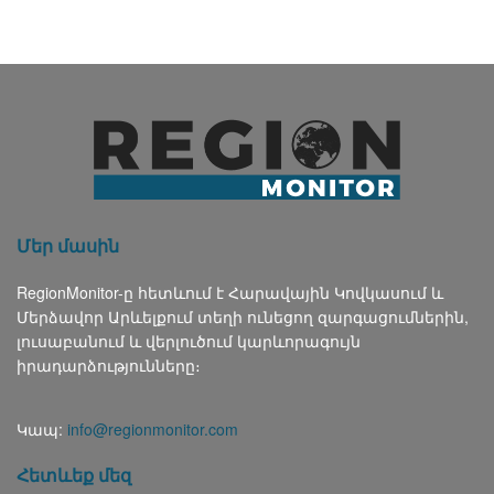
Մեր մասին
RegionMonitor-ը հետևում է Հարավային Կովկասում և
Մերձավոր Արևելքում տեղի ունեցող զարգացումներին,
լուսաբանում և վերլուծում կարևորագույն
իրադարձությունները։
Կապ:
info@regionmonitor.com
Հետևեք մեզ