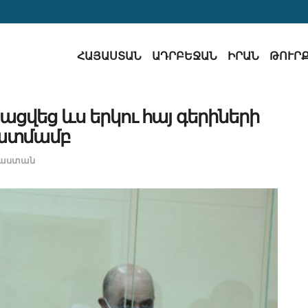
ՀԱՅԱՍՏԱՆ
ԱԴՐԲԵՋԱՆ
ԻՐԱՆ
ԹՈՒՐ
ցվեց ևս երկու հայ գերիների
ատմամբ
յաստան