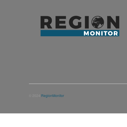
© 2024
RegionMonitor