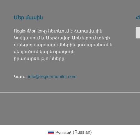
Մեր մասին
Հ
RegionMonitor-ը հետևում է Հարավային
Կովկասում և Մերձավոր Արևելքում տեղի
ունեցող զարգացումներին, լուսաբանում և
վերլուծում կարևորագույն
իրադարձությունները։
Կապ:
info@regionmonitor.com
Русский
(
Russian
)