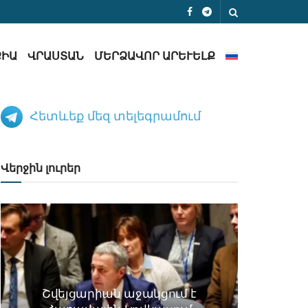
ՔԻԱ
ՎՐԱՍՏԱՆ
ՄԵՐՁԱՎՈՐ ԱՐԵՒԵԼՔ
Հետևեք մեզ տելեգրամում
Վերջին լուրեր
Շվեյցարիան աջակցում է