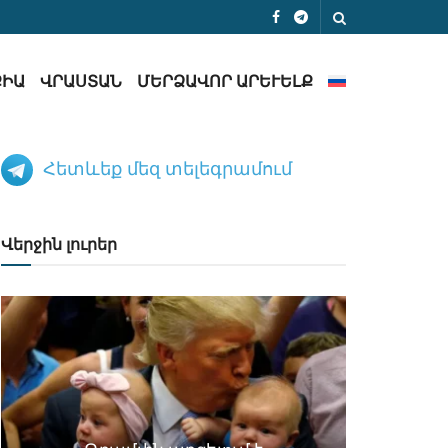
ՔԻԱ
ՎՐԱՍՏԱՆ
ՄԵՐՁԱՎՈՐ ԱՐԵՒԵԼՔ
Հետևեք մեզ տելեգրամում
Վերջին լուրեր