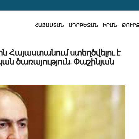
ՀԱՅԱՍՏԱՆ
ԱԴՐԲԵՋԱՆ
ԻՐԱՆ
ԹՈՒՐ
ն Հայաստանում ստեղծվելու է
ն ծառայություն․ Փաշինյան