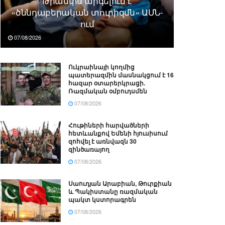
Թրամփն արգելում է
«ծննդաբերական տուրիզմն» ԱՄՆ-
ում
07/08/2026
Ուկրաինայի կողմից
պատերազմին մասնակցում է 16
հազար օտարերկրացի.
Ռազմական օմբուդսմեն
07/08/2026
Հութիների հարվածների
հետևանքով Եմենի հյուսիսում
զոհվել է առնվազն 30
զինծառայող
07/08/2026
Սաուդյան Արաբիան, Թուրքիան
և Պակիստանը ռազմական
պակտ կստորագրեն
07/08/2026