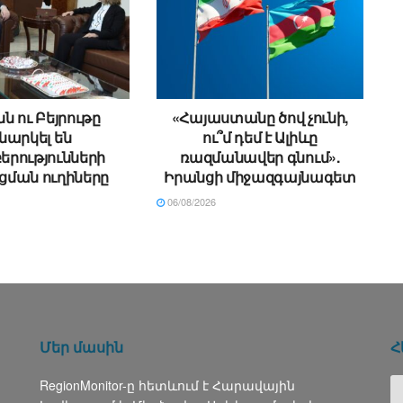
ն ու Բեյրութը
«Հայաստանը ծով չունի,
նարկել են
ու՞մ դեմ է Ալիևը
րությունների
ռազմանավեր գնում».
ման ուղիները
Իրանցի միջազգայնագետ
06/08/2026
Մեր մասին
Հ
RegionMonitor-ը հետևում է Հարավային