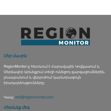
Մեր մասին
RegionMonitor-ը հետևում է Հարավային Կովկասում և
Մերձավոր Արևելքում տեղի ունեցող զարգացումներին,
լուսաբանում և վերլուծում կարևորագույն
իրադարձությունները։
Կապ:
info@regionmonitor.com
Հետևեք մեզ