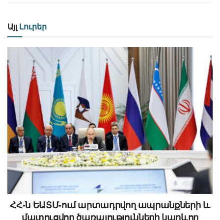
Այլ
Լուրեր
ՀՀ-ն ԵԱՏՄ-ում արտադրվող ապրանքների և
մատուցվող ծառայությունների կարևոր