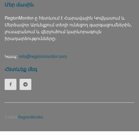
Մեր մասին
RegionMonitor-ը հետևում է Հարավային Կովկասում և
Մերձավոր Արևելքում տեղի ունեցող զարգացումներին,
լուսաբանում և վերլուծում կարևորագույն
իրադարձությունները։
Կապ:
info@regionmonitor.com
Հետևեք մեզ
© 2024
RegionMonitor
Русский
(
Russian
)