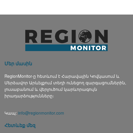
Մեր մասին
RegionMonitor-ը հետևում է Հարավային Կովկասում և
Մերձավոր Արևելքում տեղի ունեցող զարգացումներին,
լուսաբանում և վերլուծում կարևորագույն
իրադարձությունները։
Կապ:
info@regionmonitor.com
Հետևեք մեզ