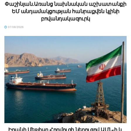
Փաշինյան.Առանց նախնական աշխատանքի
ԵՄ անդամակցության հանրաքվեն կլինի
բովանդակազուրկ
07/08/2026
Իրանի Մեջլիսը Հորմուզի նեղուցով ԱՄՆ-ի և