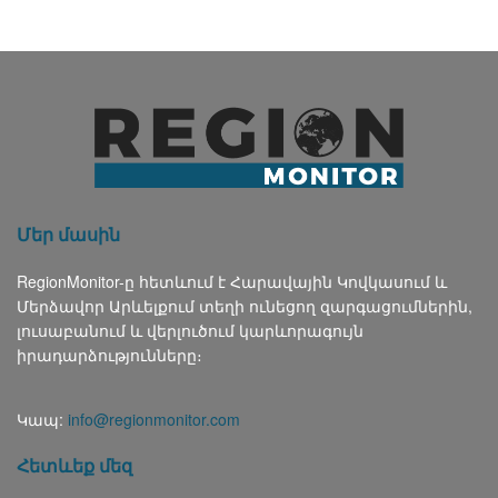
Մեր մասին
RegionMonitor-ը հետևում է Հարավային Կովկասում և
Մերձավոր Արևելքում տեղի ունեցող զարգացումներին,
լուսաբանում և վերլուծում կարևորագույն
իրադարձությունները։
Կապ:
info@regionmonitor.com
Հետևեք մեզ