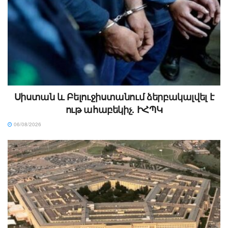
Սիստան և Բելուջիստանում ձերբակալվել է
ութ ահաբեկիչ. ԻՀՊԿ
06/08/2026