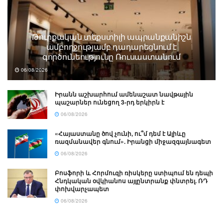
Թուրքական տեքստիլի ապրանքանիշն
ամբողջությամբ դադարեցնում է
գործունեությունը Ռուսաստանում
06/08/2026
Իրանն աշխարհում ամենաշատ նավթային
պաշարներ ունեցող 3-րդ երկիրն է
06/08/2026
«Հայաստանը ծով չունի, ու՞մ դեմ է Ալիևը
ռազմանավեր գնում». Իրանցի միջազգայնագետ
06/08/2026
Բոսֆորի և Հորմուզի ռիսկերը ստիպում են դեպի
Հնդկական օվկիանոս այլընտրանք փնտրել. ՌԴ
փոխվարչապետ
06/08/2026